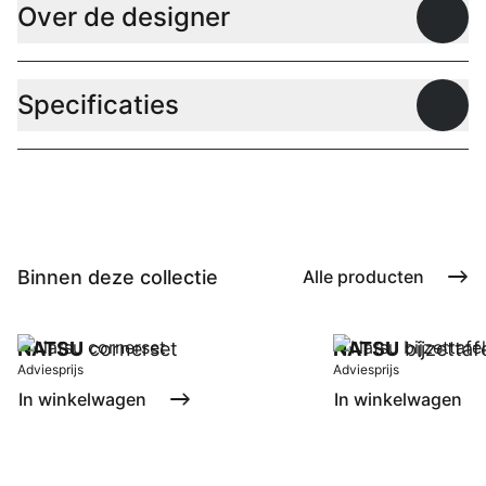
Over de designer
Open
Specificaties
Open
Binnen deze collectie
Alle producten
NATSU
cornerset
NATSU
bijzettaf
Adviesprijs
Adviesprijs
In winkelwagen
In winkelwagen