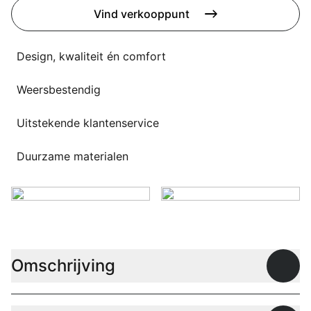
Overig
Vind verkooppunt
Flagship stores
Deals
Contact
Design, kwaliteit én comfort
3D modellen
Weersbestendig
Support
Uitstekende klantenservice
Nieuws
Duurzame materialen
Events
Werken bij
Over ons
Omschrijving
Open
Taalkeuze