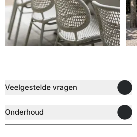
Stoelen
D
Veelgestelde vragen
Open
Onderhoud
Open