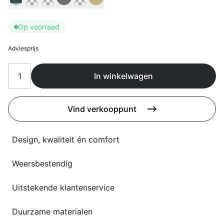
Overig
Flagship stores
Op voorraad
Deals
Contact
Adviesprijs
3D modellen
In winkelwagen
Support
Nieuws
Vind verkooppunt
Events
Design, kwaliteit én comfort
Werken bij
Weersbestendig
Over ons
Uitstekende klantenservice
Taalkeuze
Duurzame materialen