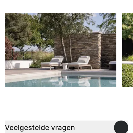
Ligbedden
P
Veelgestelde vragen
Open