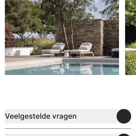
Ligbedden
P
Veelgestelde vragen
Open