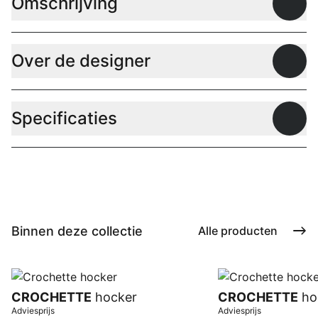
Omschrijving
Open
Over de designer
Open
Specificaties
Open
Binnen deze collectie
Alle producten
CROCHETTE
hocker
CROCHETTE
ho
Adviesprijs
Adviesprijs