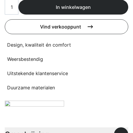
Overig
In winkelwagen
Flagship stores
Deals
Contact
Vind verkooppunt
3D modellen
Design, kwaliteit én comfort
Support
Weersbestendig
Nieuws
Events
Uitstekende klantenservice
Werken bij
Duurzame materialen
Over ons
Taalkeuze