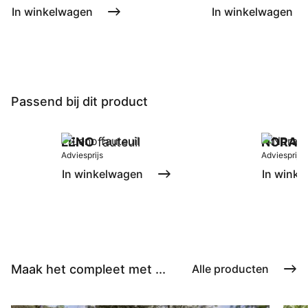
In winkelwagen
In winkelwagen
Passend bij dit product
LENO
fauteuil
NORA
fa
Adviesprijs
Adviesprijs
In winkelwagen
In winke
Maak het compleet met ...
Alle producten