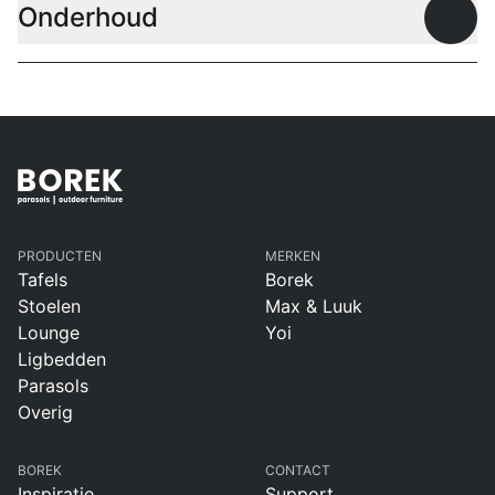
Onderhoud
Open
PRODUCTEN
MERKEN
Tafels
Borek
Stoelen
Max & Luuk
Lounge
Yoi
Ligbedden
Parasols
Overig
BOREK
CONTACT
Inspiratie
Support