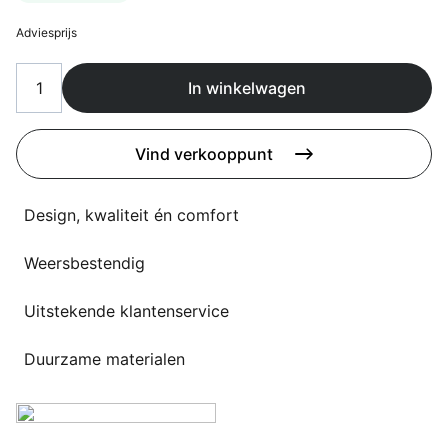
Overig
Flagship stores
Adviesprijs
Deals
Contact
In winkelwagen
3D modellen
Vind verkooppunt
Support
Nieuws
Design, kwaliteit én comfort
Events
Weersbestendig
Werken bij
Uitstekende klantenservice
Over ons
Duurzame materialen
Taalkeuze