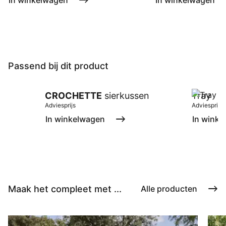
In winkelwagen
In winkelwagen
Passend bij dit product
CROCHETTE
sierkussen
Tray
Adviesprijs
Adviesprijs
In winkelwagen
In winke
Maak het compleet met ...
Alle producten