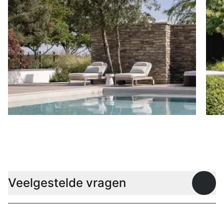
Ligbedden
P
Veelgestelde vragen
Open