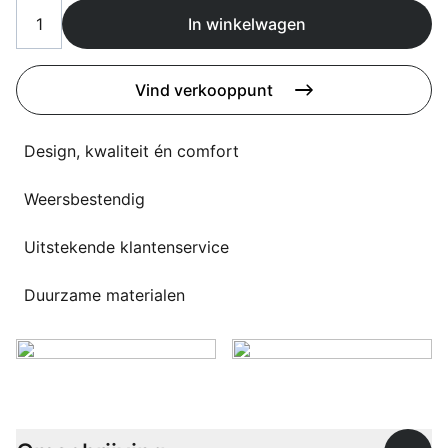
Overig
In winkelwagen
Flagship stores
Deals
Contact
Vind verkooppunt
3D modellen
Design, kwaliteit én comfort
Support
Weersbestendig
Nieuws
Events
Uitstekende klantenservice
Werken bij
Duurzame materialen
Over ons
Taalkeuze