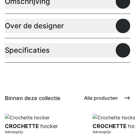
Omschrijving
Open
Over de designer
Open
Specificaties
Open
Binnen deze collectie
Alle producten
CROCHETTE
hocker
CROCHETTE
ho
Adviesprijs
Adviesprijs