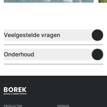
Ligbedden
P
Veelgestelde vragen
Open
Onderhoud
Open
PRODUCTEN
MERKEN