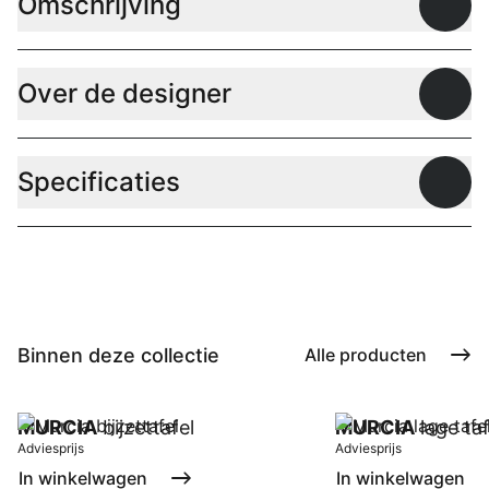
Omschrijving
Open
Over de designer
Open
Specificaties
Open
Binnen deze collectie
Alle producten
MURCIA
bijzettafel
MURCIA
lage taf
Adviesprijs
Adviesprijs
In winkelwagen
In winkelwagen