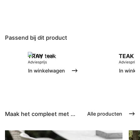
Passend bij dit product
TRAY
teak
TEAK
tr
Adviesprijs
Adviesprijs
In winkelwagen
In winke
Maak het compleet met ...
Alle producten