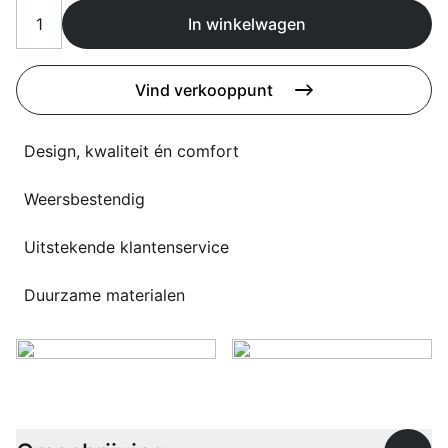
Overig
In winkelwagen
Flagship stores
Deals
Contact
Vind verkooppunt
3D modellen
Design, kwaliteit én comfort
Support
Weersbestendig
Nieuws
Events
Uitstekende klantenservice
Werken bij
Duurzame materialen
Over ons
Taalkeuze