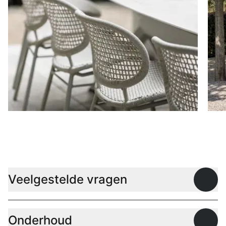
Stoelen
D
Veelgestelde vragen
Open
Onderhoud
Open