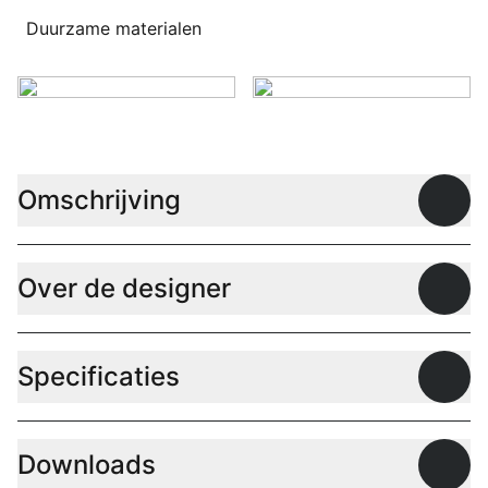
Duurzame materialen
Omschrijving
Open
Over de designer
Open
Specificaties
Open
Downloads
Open