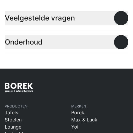
Veelgestelde vragen
Open
Onderhoud
Open
PRODUCTEN
MERKEN
Tafels
Borek
Stoelen
Max & Luuk
Lounge
Yoi