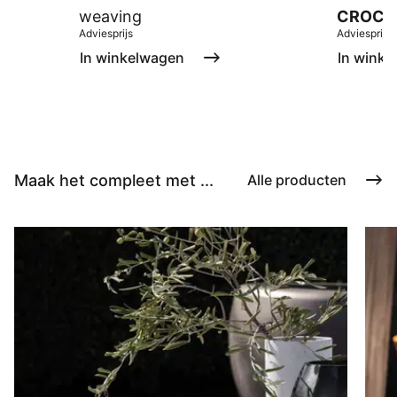
weaving
CROCH
Adviesprijs
Adviesprijs
In winkelwagen
In winke
Maak het compleet met ...
Alle producten