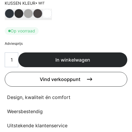
Overig
KUSSEN KLEUR
• WIT
Flagship stores
Kies Kussen kleur
Deals
Contact
Op voorraad
3D modellen
Adviesprijs
Support
Nieuws
In winkelwagen
Events
Vind verkooppunt
Werken bij
Design, kwaliteit én comfort
Over ons
Weersbestendig
Taalkeuze
Uitstekende klantenservice