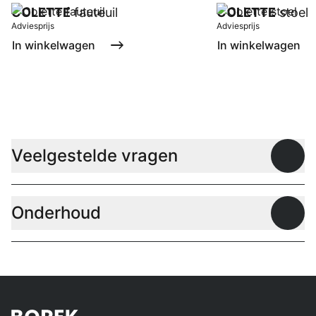
COLETTE
fauteuil
COLETTE
stoel
Adviesprijs
Adviesprijs
In winkelwagen
In winkelwagen
Veelgestelde vragen
Open
Onderhoud
Open