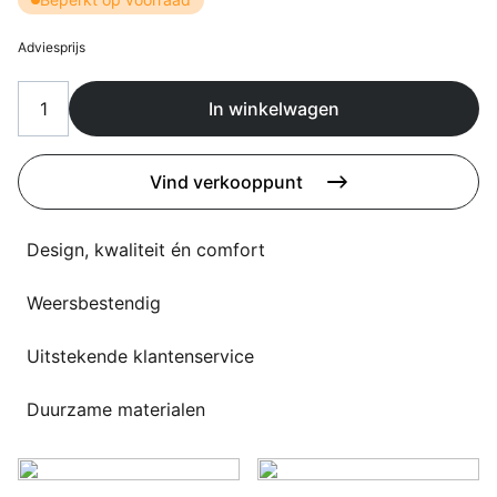
Overig
Flagship stores
Adviesprijs
Deals
Contact
In winkelwagen
3D modellen
Support
Vind verkooppunt
Nieuws
Design, kwaliteit én comfort
Events
Weersbestendig
Werken bij
Uitstekende klantenservice
Over ons
Duurzame materialen
Taalkeuze