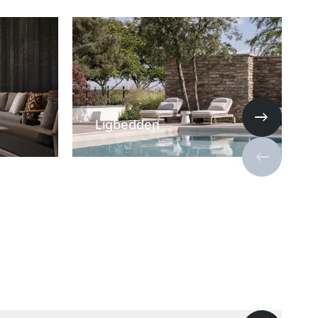
Ligbedden
Volgende s
Vorige sli