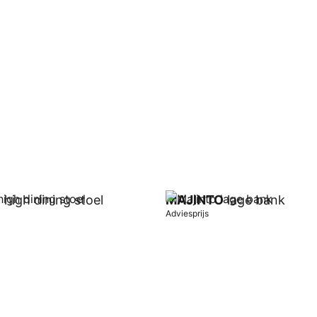
O
high dining stoel
MAJINTO
lage bank
Adviesprijs
wagen
In winkelwagen