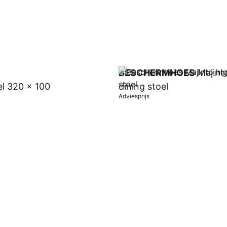
BESCHERMHOES
Majint
el 320 x 100
dining stoel
Adviesprijs
wagen
In winkelwagen