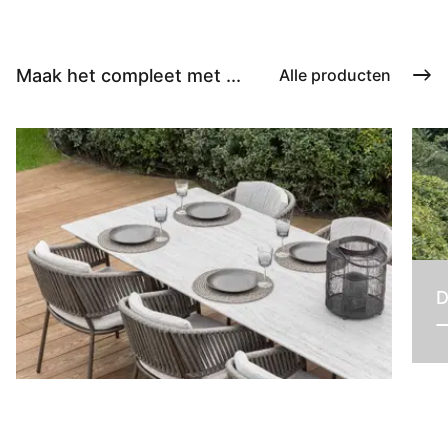
Maak het compleet met ...
Alle producten
D
Tafels