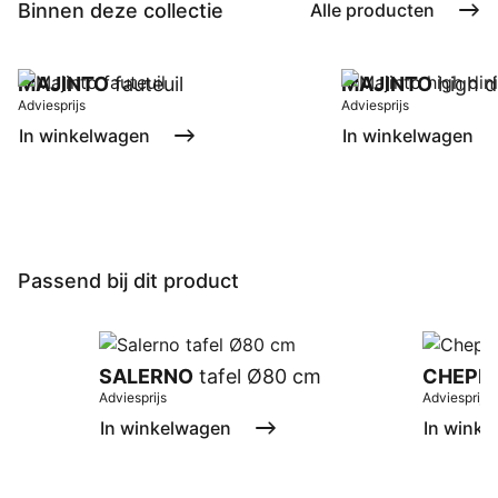
Binnen deze collectie
Alle producten
MAJINTO
fauteuil
MAJINTO
high d
Adviesprijs
Adviesprijs
In winkelwagen
In winkelwagen
Passend bij dit product
SALERNO
tafel Ø80 cm
CHEPRI
Adviesprijs
Adviesprijs
In winkelwagen
In winke