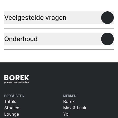
Veelgestelde vragen
Open
Onderhoud
Open
PRODUCTEN
MERKEN
Tafels
Borek
Stoelen
Max & Luuk
Lounge
Yoi