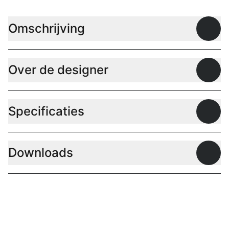
Omschrijving
Open
Over de designer
Open
Specificaties
Open
Downloads
Open