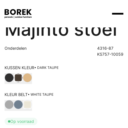
Majinto stoel
Producten
Zoek
Collecties
Onderdelen
4316-87
Alle producten
Ontdek onze merken
Verkooppunten
KS757-10059
Merken
KUSSEN KLEUR
• DARK TAUPE
Tafels
Borek
Flagship stores
Kies Kussen kleur
Projecten
Lounge
Max & Luuk
Premium stores
Verkooppunten
Parasols
Yoi
Verkooppunten zoeken
KLEUR BELT
• WHITE TAUPE
Kies Kleur belt
Stoelen
Designers
Ligbedden
Op voorraad
Prijscatalogi