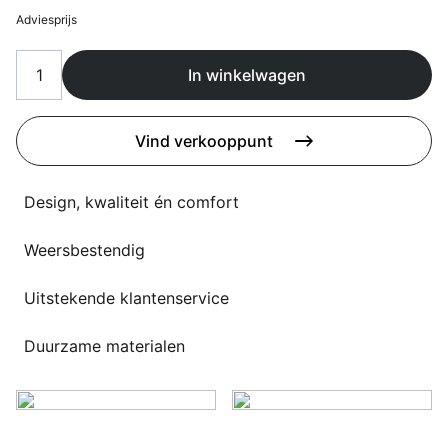
Overig
Adviesprijs
Flagship stores
Deals
Contact
In winkelwagen
3D modellen
Vind verkooppunt
Support
Design, kwaliteit én comfort
Nieuws
Events
Weersbestendig
Werken bij
Uitstekende klantenservice
Over ons
Duurzame materialen
Taalkeuze