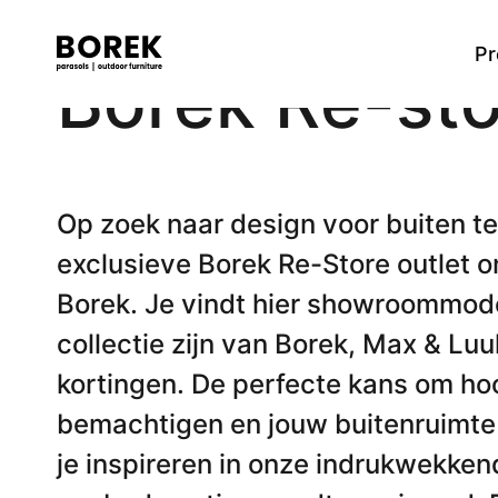
Pr
Borek Re-st
Meer
Tafels
Alle producten
Ontdek onze merken
Verkooppunten
Dining tafels
Flagship
Designer
Zoek
High dining tafels
Op zoek naar design voor buiten teg
Low dining tafels
exclusieve Borek Re-Store outlet 
Bijzettafels
Lage tafels
Borek. Je vindt hier showroommode
Bartafels
collectie zijn van Borek, Max & Luu
kortingen. De perfecte kans om h
Stoelen
bemachtigen en jouw buitenruimte n
Dining stoelen
High dining stoel
je inspireren in onze indrukwekke
Low dining stoel