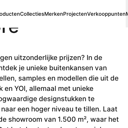
oducten
Collecties
Merken
Projecten
Verkooppunten
ore
Lounge
Chaise longues
 stores
s
Premium stores
Prijscatalogi
Fauteuils
en uitzonderlijke prijzen? In de
Voetenbanken
ontdek je unieke buitenkansen van
Sofa's
Modulaire lounge
llen, samples en modellen die uit de
Loungesets
k en YOI, allemaal met unieke
oogwaardige designstukken te
Ligbedden
aar een hoger niveau te tillen. Laat
Dubbele ligbedden
en
Enkele ligbedden
nde showroom van 1.500 m², waar het
en
Daybed