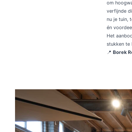
om hoogwaa
verfijnde d
nu je tuin,
én voordeel
Het aanbod
stukken te
📍
Borek R