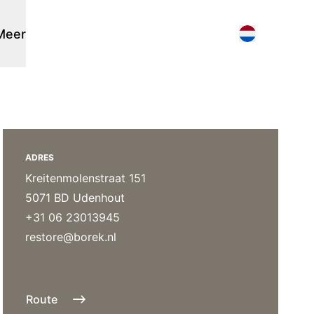
Meer
Parasols
Flagship stores
Contact
Stok parasols
Verkooppunten zoeken
Zoek
3D modellen
Vrijhangende parasols
Support
ADRES
Nieuws
Kreitenmolenstraat 151
Events
5071 BD Udenhout
Werken bij
+31 06 23013945
Over ons
restore@borek.nl
Overig
Accessoires
Onderhoud
Route
Poefs