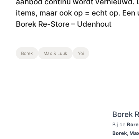
aanbod continu wordt vernieuwd. D
Barstoelen
items, maar ook op = echt op. Een u
Borek Re-Store – Udenhout
Deals
Borek
Max & Luuk
Yoi
Borek R
Bij de
Bore
Borek, Max