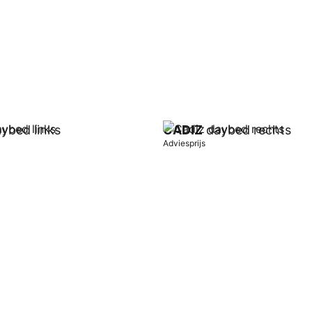
ybed links
CADIZ
daybed rechts
Adviesprijs
wagen
In winkelwagen