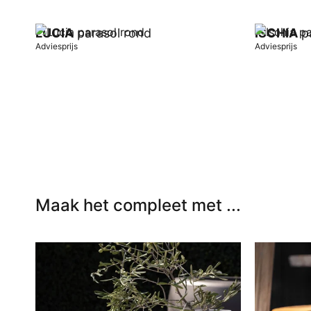
LUCIA
parasol rond
ISCHIA
pa
Adviesprijs
Adviesprijs
In winkelwagen
In winkel
Maak het compleet met ...