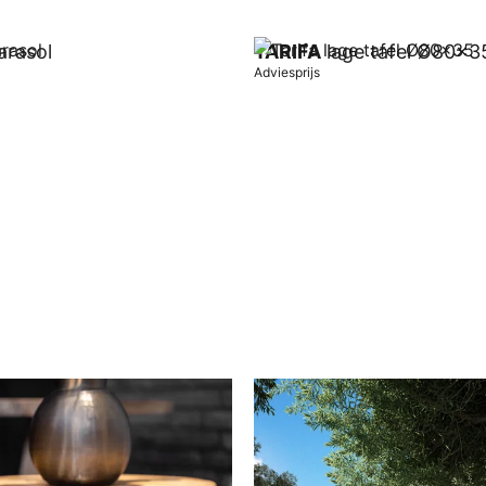
rasol
TARIFA
lage tafel Ø80x3
Adviesprijs
wagen
In winkelwagen