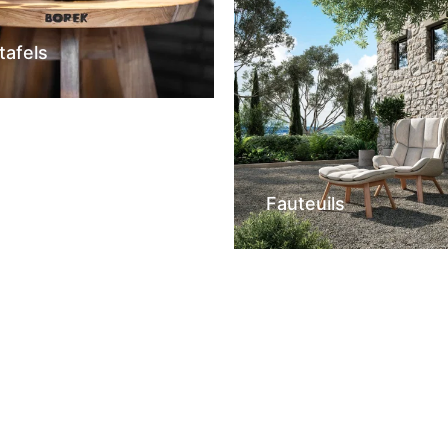
tafels
Fauteuils