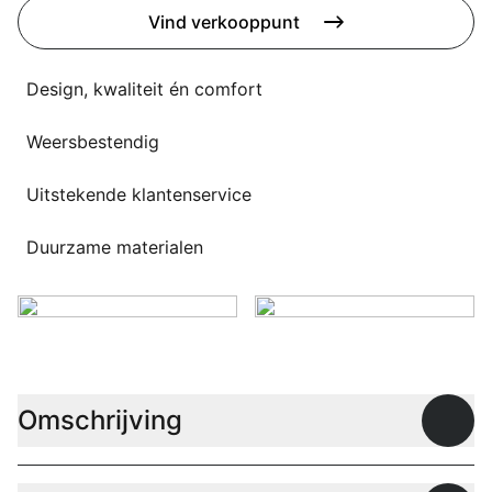
Overig
Vind verkooppunt
Flagship stores
Deals
Contact
Design, kwaliteit én comfort
3D modellen
Weersbestendig
Support
Uitstekende klantenservice
Nieuws
Duurzame materialen
Events
Werken bij
Over ons
Omschrijving
Open
Taalkeuze