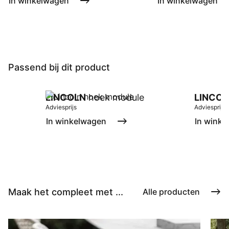
In winkelwagen
In winkelwagen
Passend bij dit product
LINCOLN
hoek module
LINCOL
Adviesprijs
Adviesprijs
In winkelwagen
In winke
Maak het compleet met ...
Alle producten