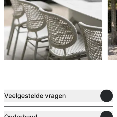
Stoelen
D
Veelgestelde vragen
Open
Onderhoud