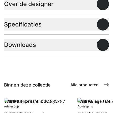
Over de designer
Open
Specificaties
Open
Downloads
Open
Binnen deze collectie
Alle producten
TARIFA
bijzettafel Ø45,5x57
TARIFA
lage taf
Adviesprijs
Adviesprijs