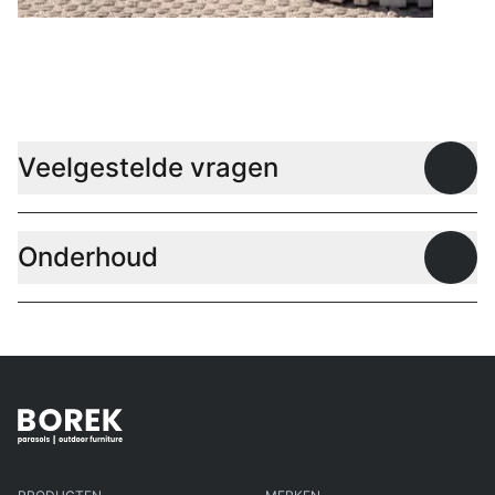
Lage tafels
Veelgestelde vragen
Open
Onderhoud
Open