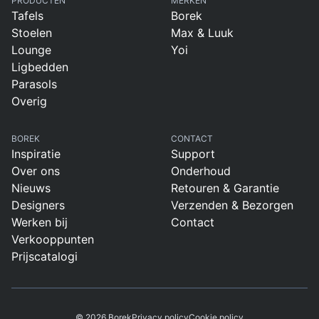
PRODUCTEN
MERKEN
Tafels
Borek
Stoelen
Max & Luuk
Lounge
Yoi
Ligbedden
Parasols
Overig
BOREK
CONTACT
Inspiratie
Support
Over ons
Onderhoud
Nieuws
Retouren & Garantie
Designers
Verzenden & Bezorgen
Werken bij
Contact
Verkooppunten
Prijscatalogi
© 2026 Borek
Privacy policy
Cookie policy