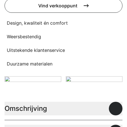
Overig
Vind verkooppunt
Flagship stores
Deals
Contact
Design, kwaliteit én comfort
3D modellen
Weersbestendig
Support
Uitstekende klantenservice
Nieuws
Duurzame materialen
Events
Werken bij
Over ons
Omschrijving
Open
Taalkeuze