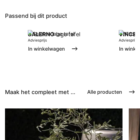
Passend bij dit product
SALERNO
lage tafel
VINCE
p
Adviesprijs
Adviesprijs
In winkelwagen
In winke
Maak het compleet met ...
Alle producten