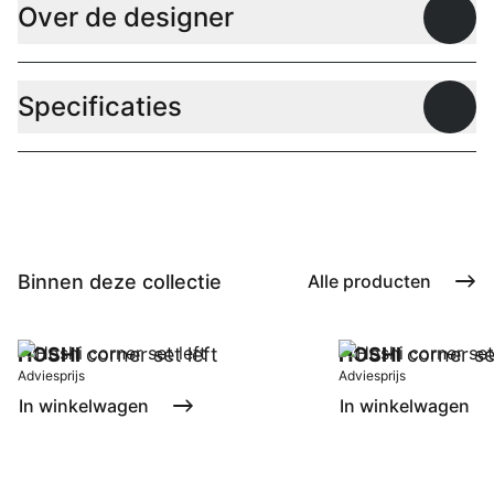
Over de designer
Open
Specificaties
Open
Binnen deze collectie
Alle producten
HOSHI
corner set left
HOSHI
corner se
Adviesprijs
Adviesprijs
In winkelwagen
In winkelwagen