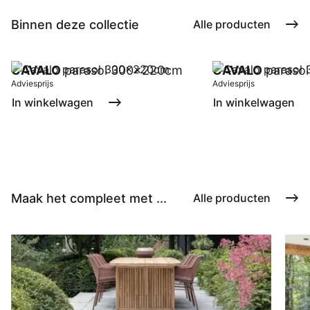
Binnen deze collectie
Alle producten
CAVALO
parasol 300x220cm
CAVALO
paraso
Adviesprijs
Adviesprijs
In winkelwagen
In winkelwagen
Maak het compleet met ...
Alle producten