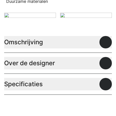
Duurzame materialen
Omschrijving
Open
Over de designer
Open
Specificaties
Open