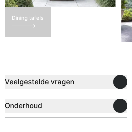
Dining tafels
L
Veelgestelde vragen
Open
Onderhoud
Open