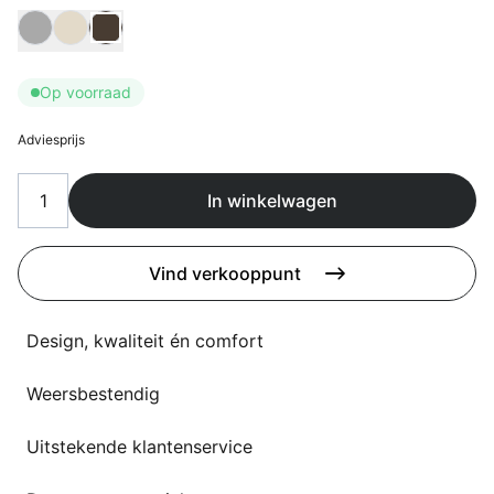
Overig
Kies Kleur doek
Flagship stores
Deals
Contact
Op voorraad
3D modellen
Adviesprijs
Support
In winkelwagen
Nieuws
Events
Vind verkooppunt
Werken bij
Design, kwaliteit én comfort
Over ons
Weersbestendig
Uitstekende klantenservice
Taalkeuze