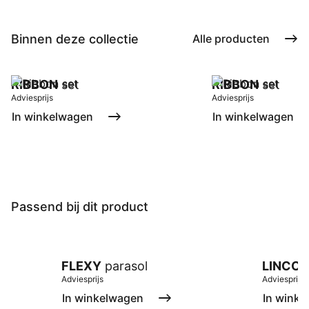
Binnen deze collectie
Alle producten
RIBBON
set
RIBBON
set
Adviesprijs
Adviesprijs
In winkelwagen
In winkelwagen
Passend bij dit product
FLEXY
parasol
LINCOL
Adviesprijs
Adviesprijs
In winkelwagen
In winke