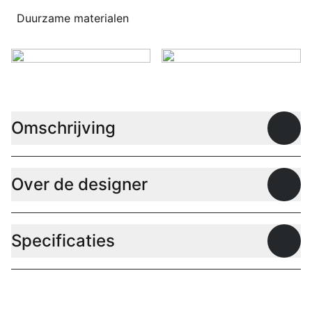
Duurzame materialen
Omschrijving
Open
Over de designer
Open
Specificaties
Open