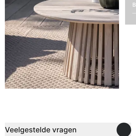
B
Lage tafels
Veelgestelde vragen
Open