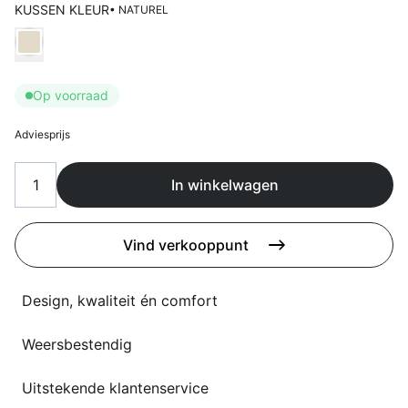
Overig
KUSSEN KLEUR
• NATUREL
Flagship stores
Kies Kussen kleur
Deals
Contact
Op voorraad
3D modellen
Adviesprijs
Support
Nieuws
In winkelwagen
Events
Vind verkooppunt
Werken bij
Design, kwaliteit én comfort
Over ons
Weersbestendig
Taalkeuze
Uitstekende klantenservice