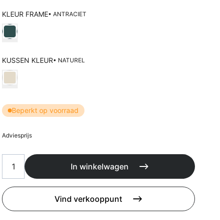
Kussens
Beschermhoezen
KLEUR FRAME
• ANTRACIET
Buitenkeuken
Kies Kleur frame
KUSSEN KLEUR
• NATUREL
Kies Kussen kleur
Beperkt op voorraad
Adviesprijs
In winkelwagen
Vind verkooppunt