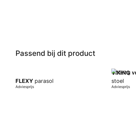
In winkelwagen
In winkel
Passend bij dit product
VIKING
ve
FLEXY
parasol
stoel
Adviesprijs
Adviesprijs
In winkelwagen
In winkel