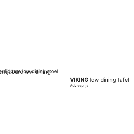
wagen
In winkelwagen
rrijdbare low dining
VIKING
low dining tafel
Adviesprijs
wagen
In winkelwagen