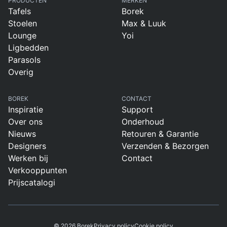
PRODUCTEN
MERKEN
Tafels
Borek
Stoelen
Max & Luuk
Lounge
Yoi
Ligbedden
Parasols
Overig
BOREK
CONTACT
Inspiratie
Support
Over ons
Onderhoud
Nieuws
Retouren & Garantie
Designers
Verzenden & Bezorgen
Werken bij
Contact
Verkooppunten
Prijscatalogi
© 2026 Borek
Privacy policy
Cookie policy