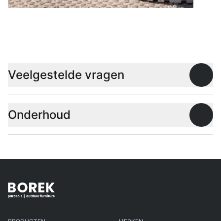
Lage tafels
Veelgestelde vragen
Open
Onderhoud
Open