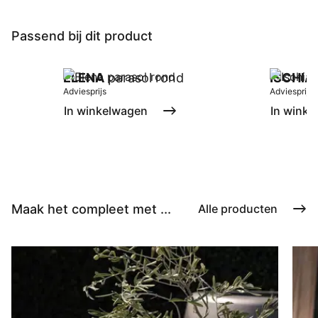
Passend bij dit product
ELENA
parasol rond
ISCHIA
Adviesprijs
Adviesprijs
In winkelwagen
In winke
Maak het compleet met ...
Alle producten