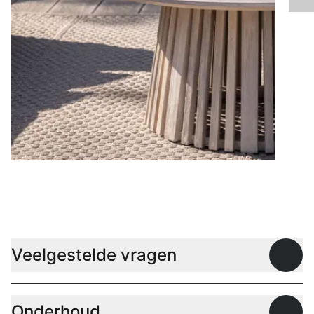
Lage tafels
Veelgestelde vragen
Open
Onderhoud