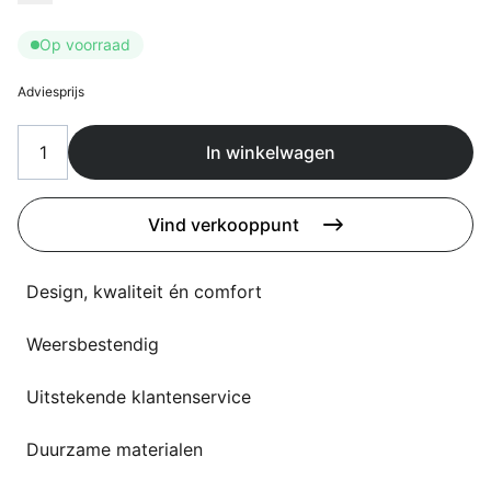
Overig
Flagship stores
Op voorraad
Deals
Contact
Adviesprijs
3D modellen
In winkelwagen
Support
Nieuws
Vind verkooppunt
Events
Design, kwaliteit én comfort
Werken bij
Weersbestendig
Over ons
Uitstekende klantenservice
Duurzame materialen
Taalkeuze