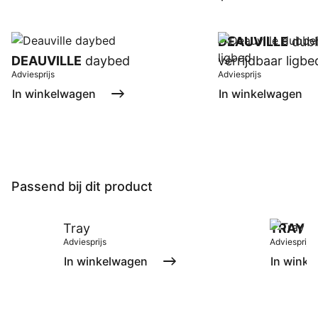
DEAUVILLE
dubb
DEAUVILLE
daybed
verrijdbaar ligbe
Adviesprijs
Adviesprijs
In winkelwagen
In winkelwagen
Passend bij dit product
Tray
TRAY
t
Adviesprijs
Adviesprijs
In winkelwagen
In winke