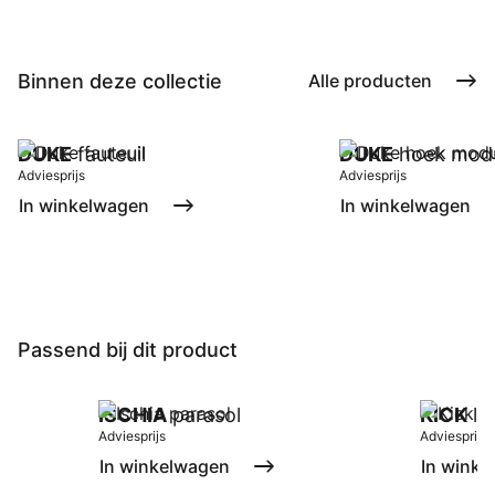
Binnen deze collectie
Alle producten
DUKE
fauteuil
DUKE
hoek mod
Adviesprijs
Adviesprijs
In winkelwagen
In winkelwagen
Passend bij dit product
ISCHIA
parasol
KICK
la
Adviesprijs
Adviesprijs
In winkelwagen
In winke