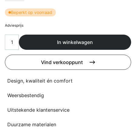
Overig
Flagship stores
Beperkt op voorraad
Deals
Contact
Adviesprijs
3D modellen
In winkelwagen
Support
Nieuws
Vind verkooppunt
Events
Design, kwaliteit én comfort
Werken bij
Weersbestendig
Over ons
Uitstekende klantenservice
Duurzame materialen
Taalkeuze