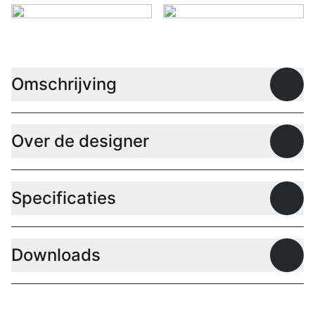
Omschrijving
Open
Over de designer
Open
Specificaties
Open
Downloads
Open