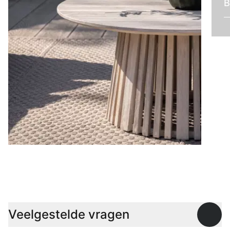
B
Lage tafels
Veelgestelde vragen
Open