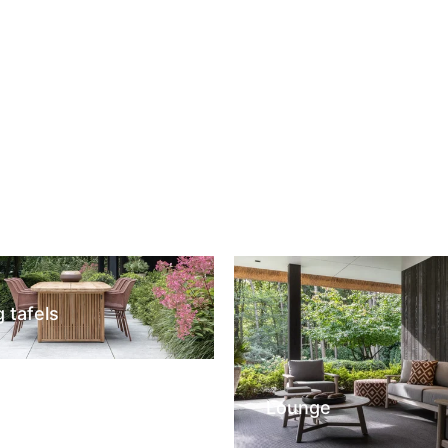
wagen
In winkelwagen
g tafels
Lounge