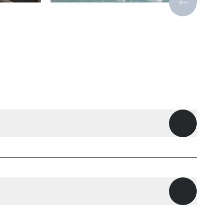
Vorige sli
Openen
Openen