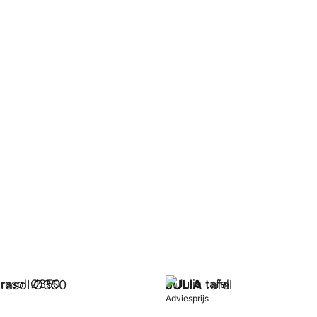
rasol Ø350
JULIA
tafel
Adviesprijs