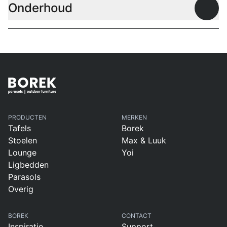
Onderhoud
Open
PRODUCTEN
MERKEN
Tafels
Borek
Stoelen
Max & Luuk
Lounge
Yoi
Ligbedden
Parasols
Overig
BOREK
CONTACT
Inspiratie
Support