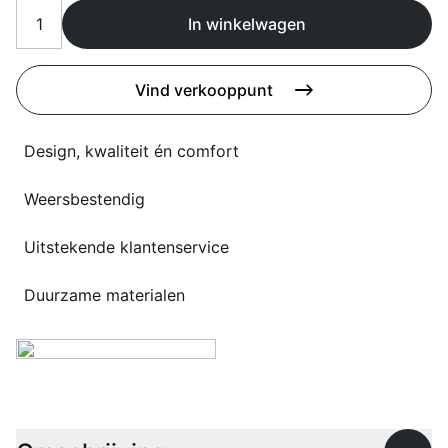
Overig
In winkelwagen
Flagship stores
Deals
Contact
Vind verkooppunt
3D modellen
Design, kwaliteit én comfort
Support
Weersbestendig
Nieuws
Events
Uitstekende klantenservice
Werken bij
Duurzame materialen
Over ons
Taalkeuze