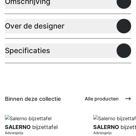
Omschrijving
Open
Over de designer
Open
Specificaties
Open
Binnen deze collectie
Alle producten
SALERNO
bijzettafel
SALERNO
bijzet
Adviesprijs
Adviesprijs