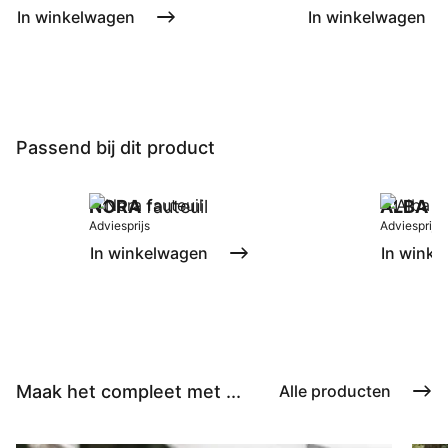
In winkelwagen
In winkelwagen
Passend bij dit product
NORA
fauteuil
ALBA
fa
Adviesprijs
Adviesprijs
In winkelwagen
In winke
Maak het compleet met ...
Alle producten