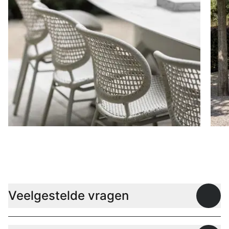
Stoelen
D
Veelgestelde vragen
Open