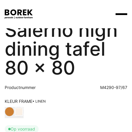
Salerno high
Producten
dining tafel
Zoek
Collecties
Alle producten
Ontdek onze merken
Verkooppunten
80 x 80
Merken
Tafels
Borek
Flagship stores
Projecten
Lounge
Max & Luuk
Premium stores
Productnummer
M4290-97/67
Verkooppunten
Parasols
Yoi
Verkooppunten zoeken
KLEUR FRAME
• LINEN
Stoelen
Kies Kleur frame
Designers
Ligbedden
Prijscatalogi
Op voorraad