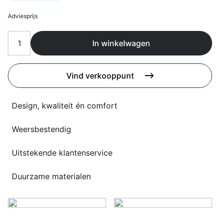
Overig
Flagship stores
Adviesprijs
Deals
Contact
In winkelwagen
3D modellen
Vind verkooppunt
Support
Nieuws
Design, kwaliteit én comfort
Events
Weersbestendig
Werken bij
Uitstekende klantenservice
Over ons
Duurzame materialen
Taalkeuze