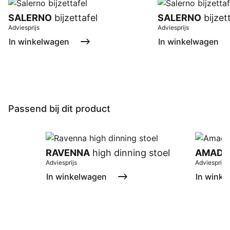
SALERNO
bijzettafel
SALERNO
bijzet
Adviesprijs
Adviesprijs
In winkelwagen
In winkelwagen
Passend bij dit product
RAVENNA
high dinning stoel
AMAD
Adviesprijs
Adviesprijs
In winkelwagen
In winke