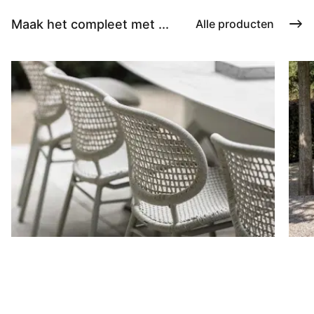
Maak het compleet met ...
Alle producten
Stoelen
D