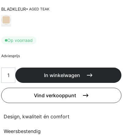
Kussens
Beschermhoezen
BLADKLEUR
• AGED TEAK
Buitenkeuken
Kies Bladkleur
Op voorraad
Adviesprijs
In winkelwagen
Vind verkooppunt
Design, kwaliteit én comfort
Weersbestendig