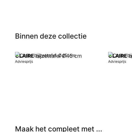
Binnen deze collectie
CLAIRE
bijzettafel Ø45 cm
CLAIRE
b
Adviesprijs
Adviesprijs
In winkelwagen
In winkel
Maak het compleet met ...