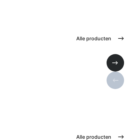
Alle producten
Volgende s
Vorige sli
Alle producten