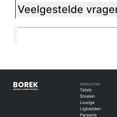
Veelgestelde vrage
SUPPORT
PRODUCTEN
Tafels
Stoelen
Lounge
Ligbedden
Parasols