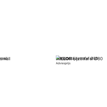
wagen
In winkelwagen
small
MILLOR
bijzettafel Ø80
Adviesprijs
wagen
In winkelwagen