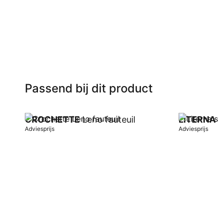
In winkelwagen
In winkel
Passend bij dit product
CROCHETTE
Leno fauteuil
LITERNA
Adviesprijs
Adviesprijs
In winkelwagen
In winkel