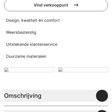
Overig
Vind verkooppunt
Flagship stores
Deals
Contact
Design, kwaliteit én comfort
3D modellen
Weersbestendig
Support
Uitstekende klantenservice
Nieuws
Duurzame materialen
Events
Werken bij
Over ons
Omschrijving
Open
Taalkeuze