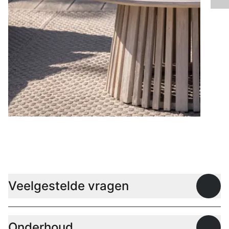
Lage tafels
Veelgestelde vragen
Open
Onderhoud