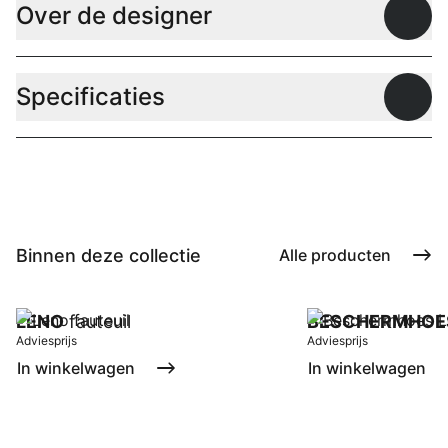
Over de designer
Open
Specificaties
Open
Binnen deze collectie
Alle producten
LENO
fauteuil
BESCHERMHOE
Adviesprijs
Adviesprijs
In winkelwagen
In winkelwagen