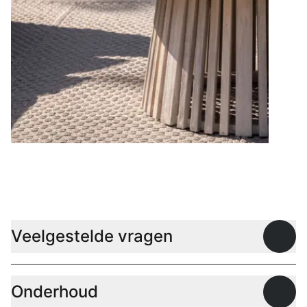
Lage tafels
Veelgestelde vragen
Open
Onderhoud
Open