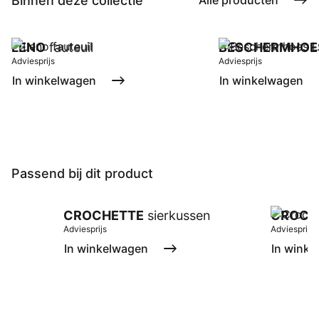
Binnen deze collectie
Alle producten
LENO
fauteuil
BESCHERMHOE
Adviesprijs
Adviesprijs
In winkelwagen
In winkelwagen
Passend bij dit product
CROCHETTE
sierkussen
CROCH
Adviesprijs
Adviesprijs
In winkelwagen
In winke