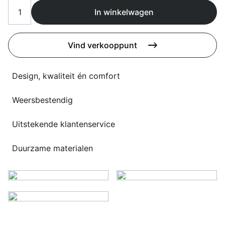
Overig
In winkelwagen
Flagship stores
Deals
Contact
Vind verkooppunt
3D modellen
Design, kwaliteit én comfort
Support
Weersbestendig
Nieuws
Events
Uitstekende klantenservice
Werken bij
Duurzame materialen
Over ons
Taalkeuze