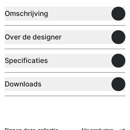
Omschrijving
Open
Over de designer
Open
Specificaties
Open
Downloads
Open