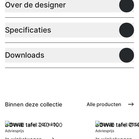
Over de designer
Open
Specificaties
Open
Downloads
Open
Binnen deze collectie
Alle producten
BOWIE
tafel 240x100
BOWIE
tafel Ø1
Adviesprijs
Adviesprijs