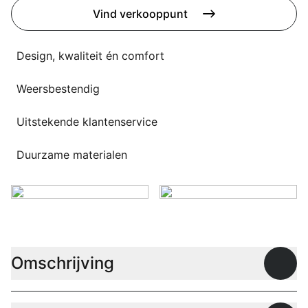
Overig
Vind verkooppunt
Flagship stores
Deals
Contact
Design, kwaliteit én comfort
3D modellen
Weersbestendig
Support
Uitstekende klantenservice
Nieuws
Duurzame materialen
Events
Werken bij
Over ons
Omschrijving
Open
Taalkeuze