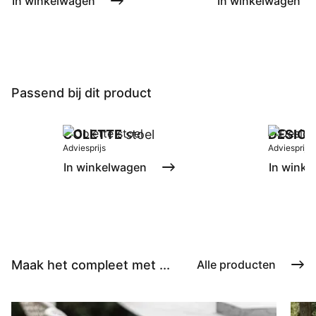
In winkelwagen
In winkelwagen
Passend bij dit product
COLETTE
stoel
DESIO
p
Adviesprijs
Adviesprijs
In winkelwagen
In winke
Maak het compleet met ...
Alle producten