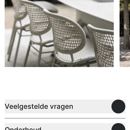
Stoelen
D
Veelgestelde vragen
Open
Onderhoud