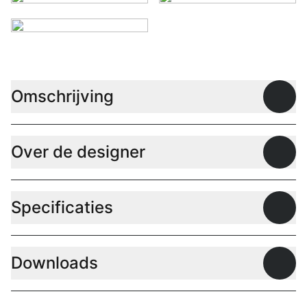
Omschrijving
Open
Over de designer
Open
Specificaties
Open
Downloads
Open