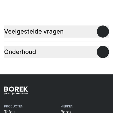
Tafels
Veelgestelde vragen
Open
Onderhoud
Open
PRODUCTEN
MERKEN
Tafels
Borek