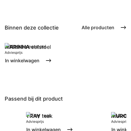
Binnen deze collectie
Alle producten
MARINHA
eetstoel
Adviesprijs
In winkelwagen
Passend bij dit product
TRAY
teak
MURO
t
Adviesprijs
Adviesprijs
In winkelwagen
In winke