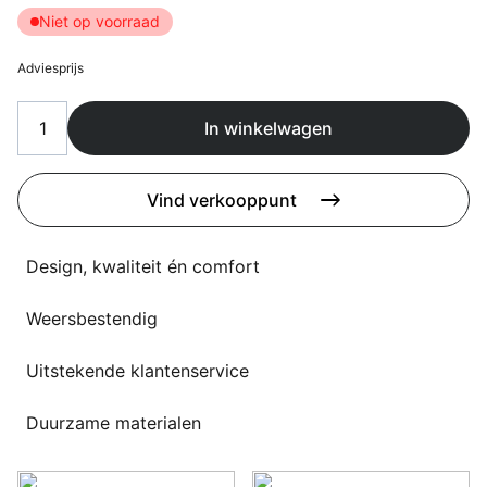
Overig
Niet op voorraad
Flagship stores
Deals
Adviesprijs
Contact
3D modellen
In winkelwagen
Support
Vind verkooppunt
Nieuws
Design, kwaliteit én comfort
Events
Werken bij
Weersbestendig
Over ons
Uitstekende klantenservice
Duurzame materialen
Taalkeuze