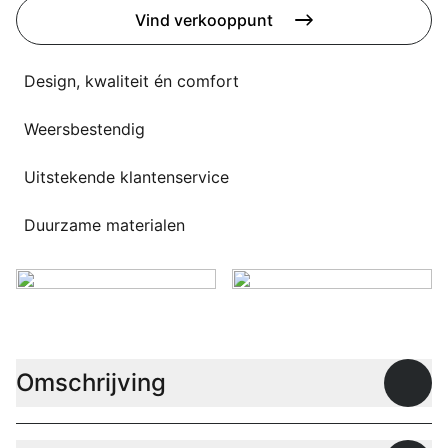
Overig
Vind verkooppunt
Flagship stores
Deals
Contact
Design, kwaliteit én comfort
3D modellen
Weersbestendig
Support
Uitstekende klantenservice
Nieuws
Duurzame materialen
Events
Werken bij
Over ons
Omschrijving
Open
Taalkeuze