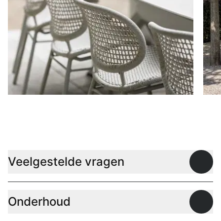
Stoelen
D
Veelgestelde vragen
Open
Onderhoud
Open