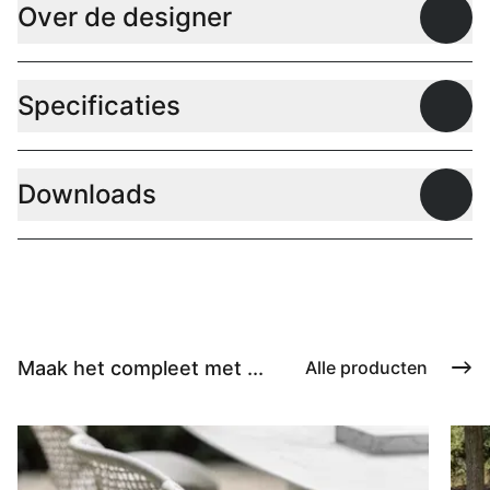
Over de designer
Open
Specificaties
Open
Downloads
Open
Maak het compleet met ...
Alle producten