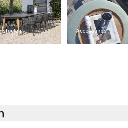
g stoelen
Accessoires
n