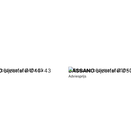
O
bijzettafel Ø40x43
BASSANO
bijzettafel Ø
Adviesprijs
wagen
In winkelwagen