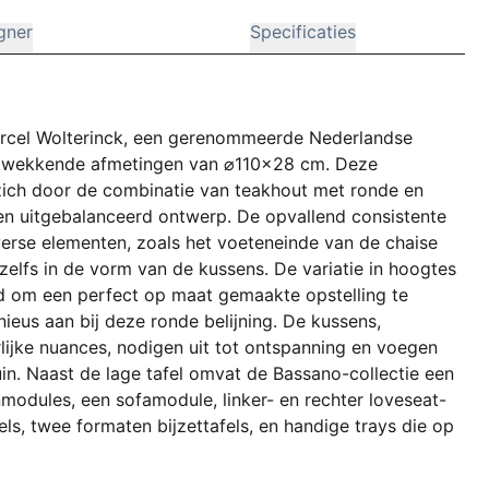
gner
Specificaties
arcel Wolterinck, een gerenommeerde Nederlandse
rukwekkende afmetingen van ⌀110x28 cm. Deze
zich door de combinatie van teakhout met ronde en
d en uitgebalanceerd ontwerp. De opvallend consistente
erse elementen, zoals het voeteneinde van de chaise
 zelfs in de vorm van de kussens. De variatie in hoogtes
id om een perfect op maat gemaakte opstelling te
ieus aan bij deze ronde belijning. De kussens,
rlijke nuances, nodigen uit tot ontspanning en voegen
in. Naast de lage tafel omvat de Bassano-collectie een
modules, een sofamodule, linker- en rechter loveseat-
ls, twee formaten bijzettafels, en handige trays die op