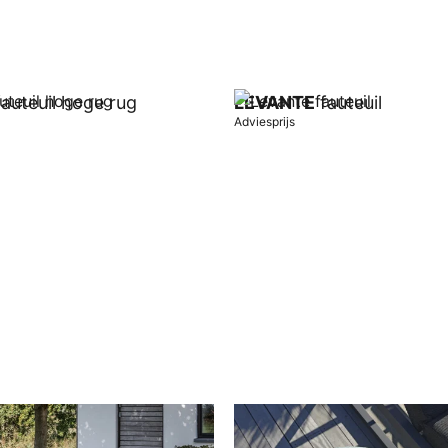
auteuil hoge rug
LEVANTE
fauteuil
Adviesprijs
wagen
In winkelwagen