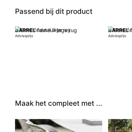
Passend bij dit product
BARREL
fauteuil lage rug
BARREL
f
Adviesprijs
Adviesprijs
In winkelwagen
In winkel
Maak het compleet met ...