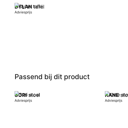
DYLAN
tafel
Adviesprijs
In winkelwagen
Passend bij dit product
SORI
stoel
KANE
sto
Adviesprijs
Adviesprijs
In winkelwagen
In winkel