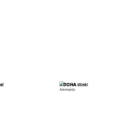
el
ROCHA
stoel
Adviesprijs
wagen
In winkelwagen