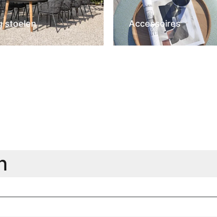
g stoelen
Accessoires
n