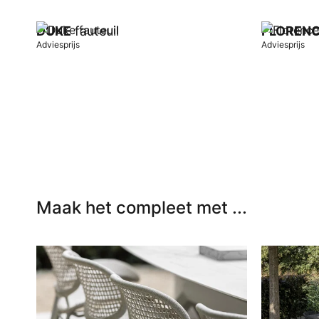
DUKE
fauteuil
FLOREN
Adviesprijs
Adviesprijs
In winkelwagen
In winkel
Maak het compleet met ...