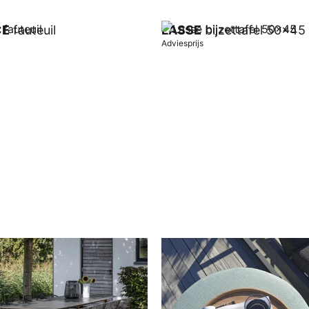
CE
fauteuil
LASSE
bijzettafel 50x45
Adviesprijs
wagen
In winkelwagen