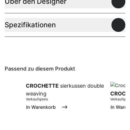
Über den Designer
Offen
Spezifikationen
Offen
Passend zu diesem Produkt
CROCHETTE
sierkussen double
weaving
CROCH
Verkaufspreis
Verkaufspre
In Warenkorb
In Ware