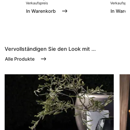
Verkaufspreis
Verkaufspre
In Warenkorb
In Ware
Vervollständigen Sie den Look mit ...
Alle Produkte