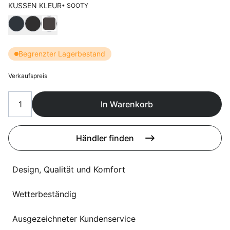
Sprachwahl
KUSSEN KLEUR
• SOOTY
Uber uns
Wählen Kussen kleur
Begrenzter Lagerbestand
Verkaufspreis
In Warenkorb
Händler finden
Design, Qualität und Komfort
Wetterbeständig
Ausgezeichneter Kundenservice