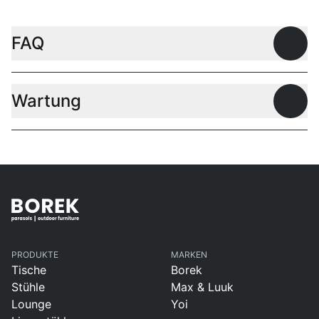
FAQ
Offen
Wartung
Offen
PRODUKTE
MARKEN
Tische
Borek
Stühle
Max & Luuk
Lounge
Yoi