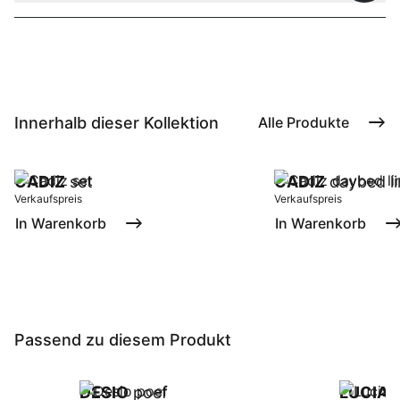
Innerhalb dieser Kollektion
Alle Produkte
CADIZ
set
CADIZ
daybed li
Verkaufspreis
Verkaufspreis
In Warenkorb
In Warenkorb
Passend zu diesem Produkt
DESIO
poef
LUCIA
p