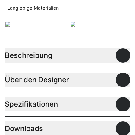
Langlebige Materialien
Beschreibung
Offen
Über den Designer
Offen
Spezifikationen
Offen
Downloads
Offen