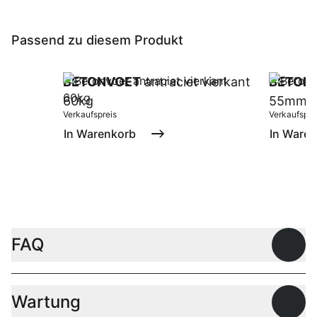
Passend zu diesem Produkt
BETONVOET
antraciet vierkant
BETON
60kg
55mm
Verkaufspreis
Verkaufspre
In Warenkorb
In Ware
FAQ
Offen
Wartung
Offen