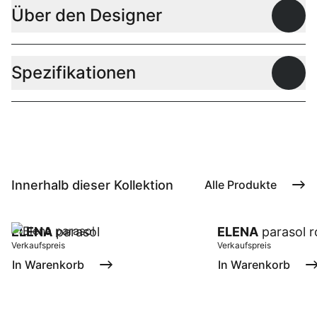
Über den Designer
Offen
Spezifikationen
Offen
Innerhalb dieser Kollektion
Alle Produkte
ELENA
parasol
ELENA
parasol 
Verkaufspreis
Verkaufspreis
In Warenkorb
In Warenkorb