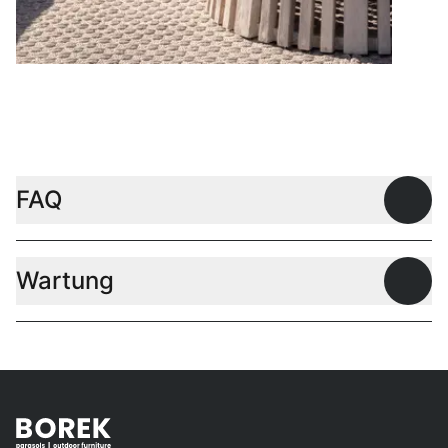
Couchtische
FAQ
Offen
Wartung
Offen