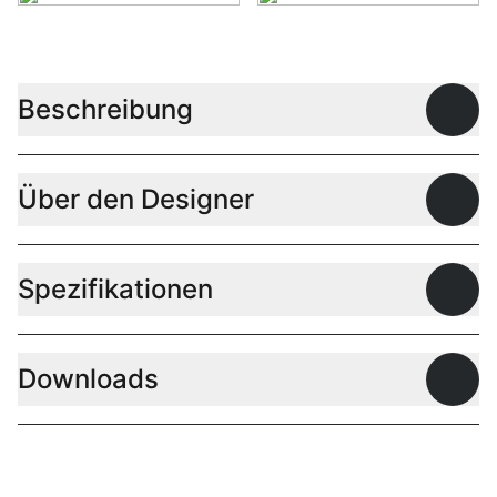
Beschreibung
Offen
Über den Designer
Offen
Spezifikationen
Offen
Downloads
Offen