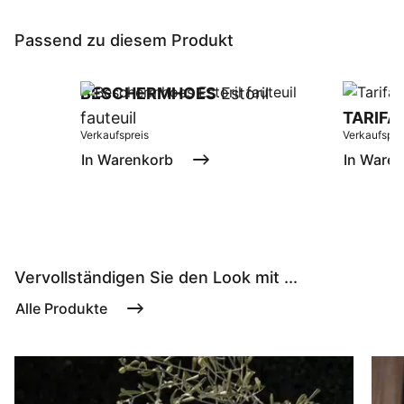
Passend zu diesem Produkt
BESCHERMHOES
Estoril
fauteuil
TARIFA
Verkaufspreis
Verkaufspre
In Warenkorb
In Ware
Vervollständigen Sie den Look mit ...
Alle Produkte