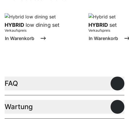
HYBRID
low dining set
HYBRID
set
Verkaufspreis
Verkaufspreis
In Warenkorb
In Warenkorb
FAQ
Offen
Wartung
Offen