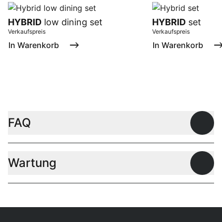
HYBRID
low dining set
HYBRID
set
Verkaufspreis
Verkaufspreis
In Warenkorb
In Warenkorb
FAQ
Offen
Wartung
Offen