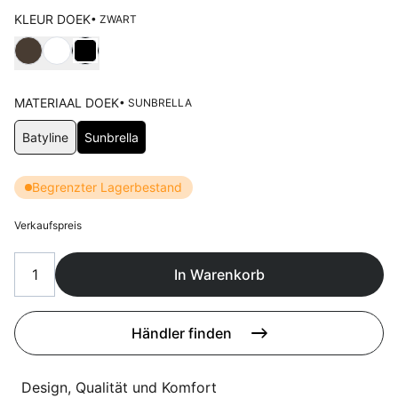
Sprachwahl
Uber uns
KLEUR DOEK
• ZWART
Wählen Kleur doek
MATERIAAL DOEK
• SUNBRELLA
Wählen Materiaal doek
Batyline
Sunbrella
Begrenzter Lagerbestand
Verkaufspreis
In Warenkorb
Händler finden
Design, Qualität und Komfort