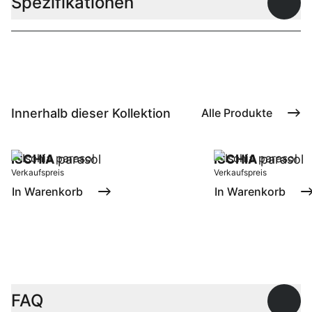
Spezifikationen
Offen
Innerhalb dieser Kollektion
Alle Produkte
ISCHIA
parasol
ISCHIA
parasol
Verkaufspreis
Verkaufspreis
In Warenkorb
In Warenkorb
FAQ
Offen