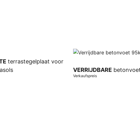
TE
terrastegelplaat voor
asols
VERRIJDBARE
betonvoe
Verkaufspreis
orb
In Warenkorb