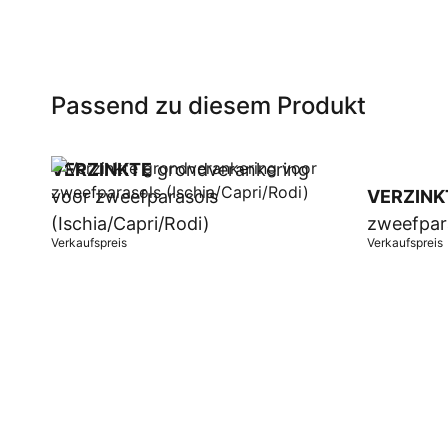
Passend zu diesem Produkt
VERZINKTE
grondverankering
voor zweefparasols
VERZINK
(Ischia/Capri/Rodi)
zweefpar
Verkaufspreis
Verkaufspreis
In Warenkorb
In Warenk