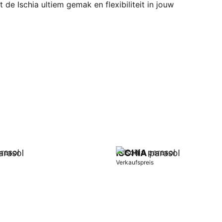
 de Ischia ultiem gemak en flexibiliteit in jouw
rasol
ISCHIA
parasol
Verkaufspreis
orb
In Warenkorb