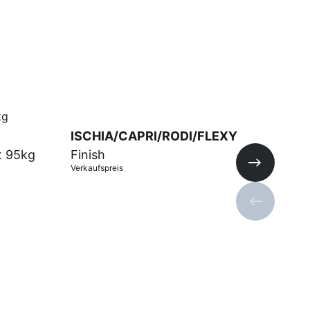
ISCHIA/CAPRI/RODI/FLEXY
BE
t 95kg
Finish
20
Verkaufspreis
Verka
Nächste Fo
Vorherige 
In Warenkorb
In 