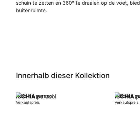
schuin te zetten en 360° te draaien op de voet, biedt
buitenruimte.
Innerhalb dieser Kollektion
ISCHIA
parasol
ISCHIA
pa
Verkaufspreis
Verkaufspreis
In Warenkorb
In Warenk