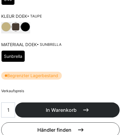
Poufs
Schutzhüllen
Accessoires
KLEUR DOEK
• TAUPE
Wählen Kleur doek
MATERIAAL DOEK
• SUNBRELLA
Wählen Materiaal doek
Sunbrella
Begrenzter Lagerbestand
Verkaufspreis
In Warenkorb
Händler finden