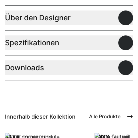
Über den Designer
Offen
Spezifikationen
Offen
Downloads
Offen
Innerhalb dieser Kollektion
Alle Produkte
JAXX
corner module
JAXX
fauteuil