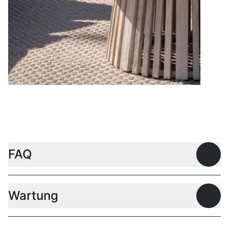
Couchtische
FAQ
Offen
Wartung
Offen