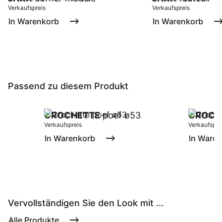
Verkaufspreis
Verkaufspreis
In Warenkorb
In Warenkorb
Passend zu diesem Produkt
CROCHETTE
poef ø53
CROCH
Verkaufspreis
Verkaufspre
In Warenkorb
In Ware
Vervollständigen Sie den Look mit ...
Alle Produkte