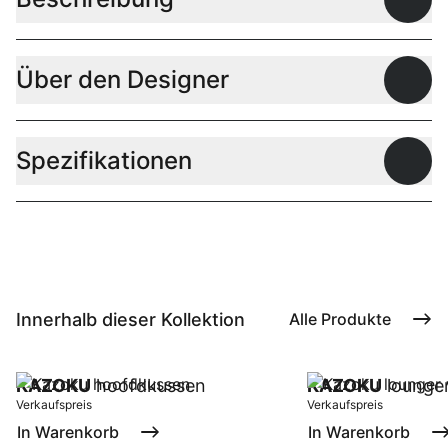
Offen
Über den Designer
Offen
Spezifikationen
Offen
Innerhalb dieser Kollektion
Alle Produkte
KAZOKU
hoofdkussen
KAZOKU
lounger
Verkaufspreis
Verkaufspreis
In Warenkorb
In Warenkorb