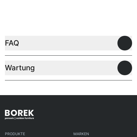
FAQ
Offen
Wartung
Offen
PRODUKTE
MARKEN