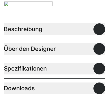
Beschreibung
Offen
Über den Designer
Offen
Spezifikationen
Offen
Downloads
Offen