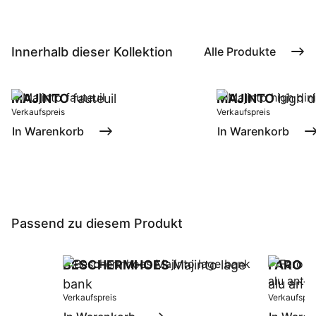
Innerhalb dieser Kollektion
Alle Produkte
MAJINTO
fauteuil
MAJINTO
high d
Verkaufspreis
Verkaufspreis
In Warenkorb
In Warenkorb
Passend zu diesem Produkt
BESCHERMHOES
Majinto lage
FARO
la
bank
alu antr
Verkaufspreis
Verkaufspre