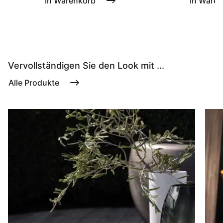
In Warenkorb
In Ware
Vervollständigen Sie den Look mit ...
Alle Produkte