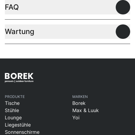
FAQ
Offen
Wartung
Offen
PRODUKTE
MARKEN
Tische
Borek
Stühle
Max & Luuk
Lounge
Yoi
Liegestühle
Sonnenschirme