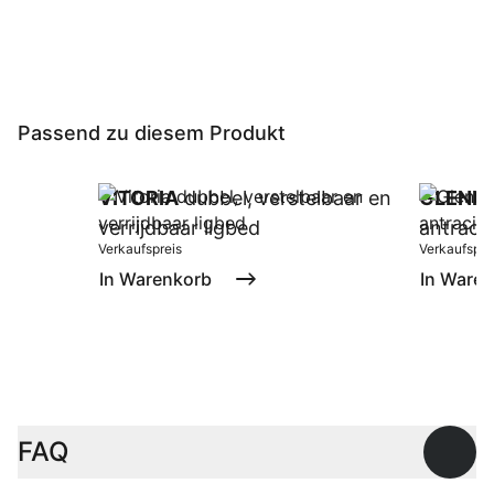
Passend zu diesem Produkt
VITORIA
dubbel, verstelbaar en
GLENN
verrijdbaar ligbed
antracie
Verkaufspreis
Verkaufspre
In Warenkorb
In Ware
FAQ
Offen