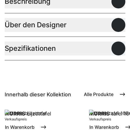
Beschreibung
Offen
Über den Designer
Offen
Spezifikationen
Offen
Innerhalb dieser Kollektion
Alle Produkte
MORRIS
bijzettafel
MORRIS
tafel 1
Verkaufspreis
Verkaufspreis
In Warenkorb
In Warenkorb