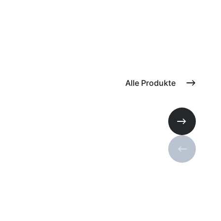
Alle Produkte
Nächste Fo
Vorherige 