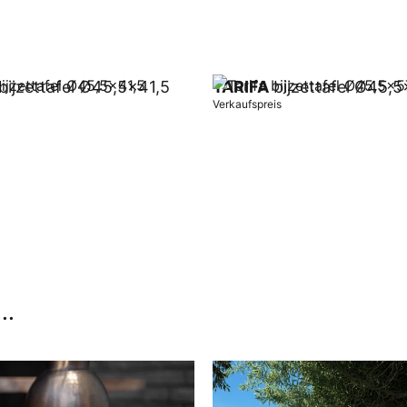
bijzettafel Ø45,5x41,5
TARIFA
bijzettafel Ø45,
Verkaufspreis
orb
In Warenkorb
..