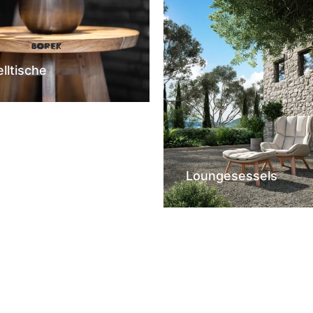
elltische
Loungesessels