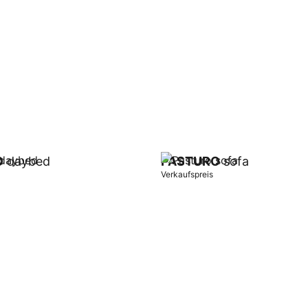
O
daybed
PASTURO
sofa
Verkaufspreis
orb
In Warenkorb