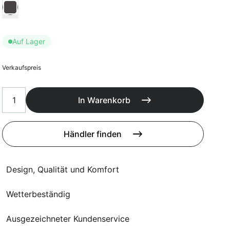
Poufs
Wählen Kussen kleur
Schutzhüllen
Accessoires
Auf Lager
Verkaufspreis
In Warenkorb
Händler finden
Design, Qualität und Komfort
Wetterbeständig
Ausgezeichneter Kundenservice