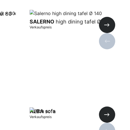
el 80 x
SALERNO
high dining tafel Ø 140
SA
Verkaufspreis
Verka
Nächste Fo
Vorherige 
In Warenkorb
In 
ALBA
sofa
Verkaufspreis
Nächste Fo