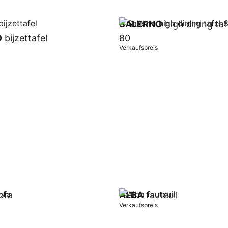
SALERNO
high dining taf
O
bijzettafel
80
Verkaufspreis
orb
In Warenkorb
ofa
ALBA
fauteuil
Verkaufspreis