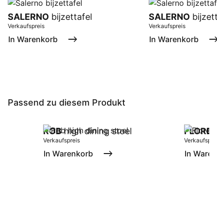
SALERNO
bijzettafel
SALERNO
bijzet
Verkaufspreis
Verkaufspreis
In Warenkorb
In Warenkorb
Passend zu diesem Produkt
ROB
high dining stoel
FLORE
Verkaufspreis
Verkaufspre
In Warenkorb
In Ware