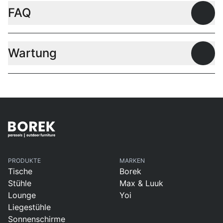
FAQ
Offen
Wartung
Offen
PRODUKTE
MARKEN
Tische
Borek
Stühle
Max & Luuk
Lounge
Yoi
Liegestühle
Sonnenschirme