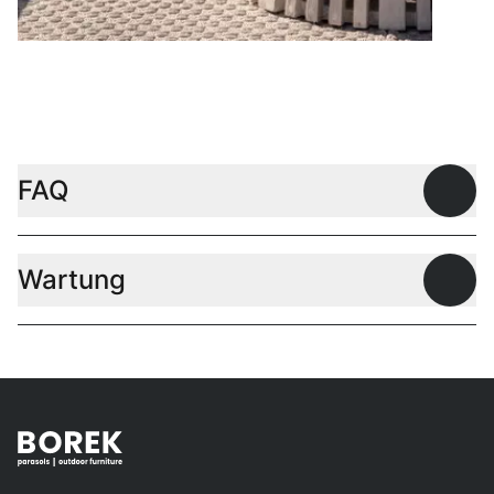
Couchtische
FAQ
Offen
Wartung
Offen