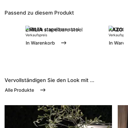
Passend zu diesem Produkt
EMILIA
stapelbare stoel
KAZOK
Verkaufspreis
Verkaufspre
In Warenkorb
In Ware
Vervollständigen Sie den Look mit ...
Alle Produkte