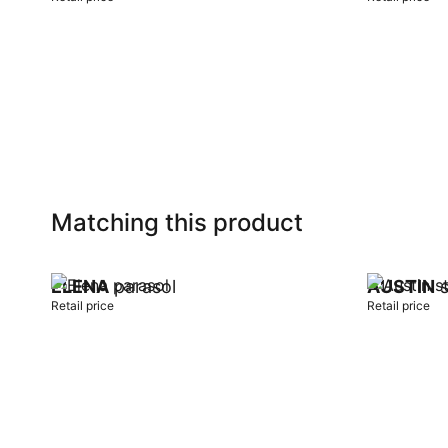
Add to cart
Add to car
Matching this product
ELENA
parasol
AUSTIN
s
Retail price
Retail price
Add to cart
Add to car