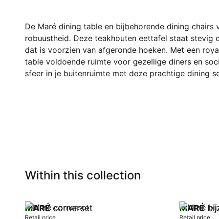
De Maré dining table en bijbehorende dining chairs
robuustheid. Deze teakhouten eettafel staat stevig o
dat is voorzien van afgeronde hoeken. Met een roya
table voldoende ruimte voor gezellige diners en s
sfeer in je buitenruimte met deze prachtige dining s
Within this collection
MARÉ
cornerset
MARÉ
bij
Retail price
Retail price