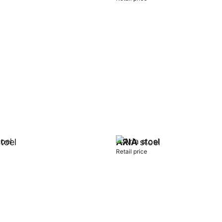
t
Add to cart
toel
ARIA
stoel
Retail price
t
Add to cart